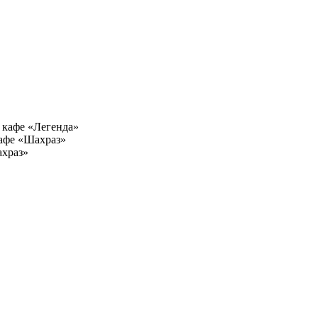
 кафе «Легенда»
кафе «Шахраз»
ахраз»