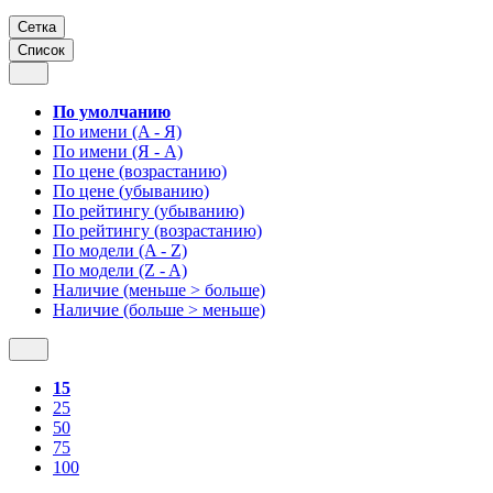
Сетка
Список
По умолчанию
По имени (A - Я)
По имени (Я - A)
По цене (возрастанию)
По цене (убыванию)
По рейтингу (убыванию)
По рейтингу (возрастанию)
По модели (A - Z)
По модели (Z - A)
Наличие (меньше > больше)
Наличие (больше > меньше)
15
25
50
75
100